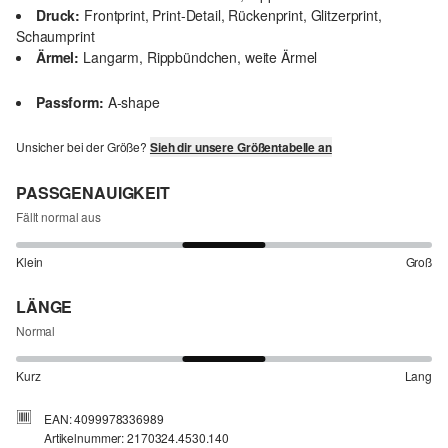
Druck:
Frontprint, Print-Detail, Rückenprint, Glitzerprint,
Schaumprint
Ärmel:
Langarm, Rippbündchen, weite Ärmel
Passform:
A-shape
Unsicher bei der Größe?
Sieh dir unsere Größentabelle an
PASSGENAUIGKEIT
Fällt normal aus
Klein
Groß
LÄNGE
Normal
Kurz
Lang
EAN: 4099978336989
Artikelnummer: 2170324.4530.140