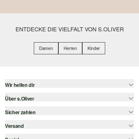
ENTDECKE DIE VIELFALT VON S.OLIVER
Damen
Herren
Kinder
Wir helfen dir
Über s.Oliver
Hilfe & FAQ
Größenberatung
Sicher zahlen
Newsletter
Rückgabe
s.Oliver Card
Versand
Rechnung
Top-Kategorien
Digitale Geschenkkarte
Kreditkarte