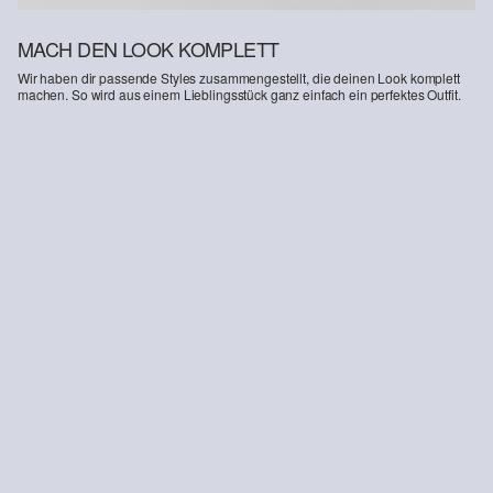
MACH DEN LOOK KOMPLETT
Wir haben dir passende Styles zusammengestellt, die deinen Look komplett
machen. So wird aus einem Lieblingsstück ganz einfach ein perfektes Outfit.
-20%
-50%
-36
Sonnenbrille mit Farbverlauf-Gläsern
Gestreifte Bluse aus Leinenmix
Loa
€ 31,99
€ 39,99
€ 34,99
€ 69,99
€ 