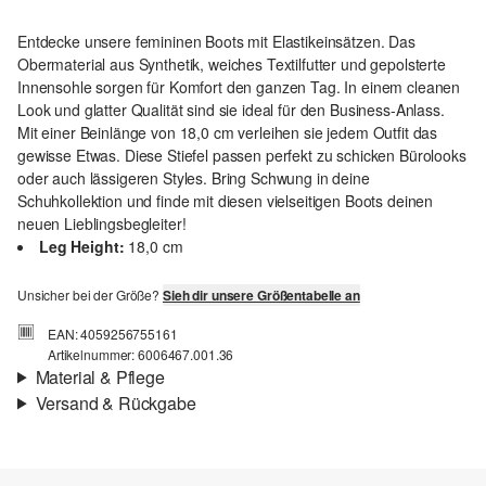
Entdecke unsere femininen Boots mit Elastikeinsätzen. Das
Obermaterial aus Synthetik, weiches Textilfutter und gepolsterte
Innensohle sorgen für Komfort den ganzen Tag. In einem cleanen
Look und glatter Qualität sind sie ideal für den Business-Anlass.
Mit einer Beinlänge von 18,0 cm verleihen sie jedem Outfit das
gewisse Etwas. Diese Stiefel passen perfekt zu schicken Bürolooks
oder auch lässigeren Styles. Bring Schwung in deine
Schuhkollektion und finde mit diesen vielseitigen Boots deinen
neuen Lieblingsbegleiter!
Leg Height:
18,0 cm
Unsicher bei der Größe?
Sieh dir unsere Größentabelle an
EAN: 4059256755161
Artikelnummer: 6006467.001.36
Material & Pflege
Versand & Rückgabe
Versandinfortmationen
Deine Bestellung wird innerhalb von 3–5 Werktagen per Post AT