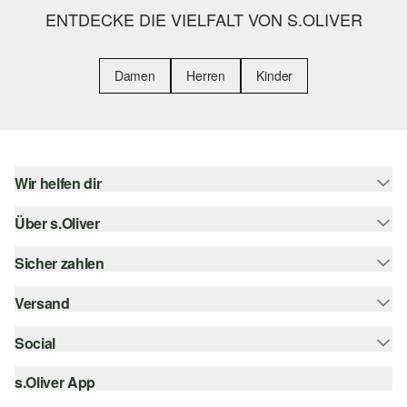
ENTDECKE DIE VIELFALT VON S.OLIVER
Damen
Herren
Kinder
Wir helfen dir
Über s.Oliver
Hilfe & FAQ
Größenberatung
Sicher zahlen
Newsletter
Rückgabe
s.Oliver Card
Versand
Rechnung
Top-Kategorien
Digitale Geschenkkarte
Kreditkarte
Social
Sendungsverfolgung
s.Oliver Group
PayPal
Post AT
s.Oliver App
instagram
Career
Klarna