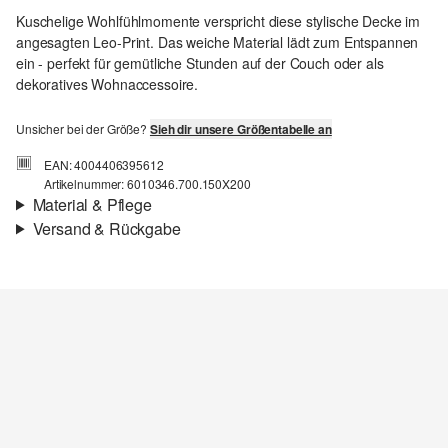
Kuschelige Wohlfühlmomente verspricht diese stylische Decke im
angesagten Leo-Print. Das weiche Material lädt zum Entspannen
ein - perfekt für gemütliche Stunden auf der Couch oder als
dekoratives Wohnaccessoire.
Unsicher bei der Größe?
Sieh dir unsere Größentabelle an
EAN: 4004406395612
Artikelnummer: 6010346.700.150X200
Material & Pflege
Versand & Rückgabe
Versandinfortmationen
Deine Bestellung wird innerhalb von 3–5 Werktagen per Post AT
versendet. Für eine Standardlieferung betragen die Versandkosten
3,95 €
Rückgabe
Du kannst deine Artikel innerhalb von 14 Tagen kostenlos an uns