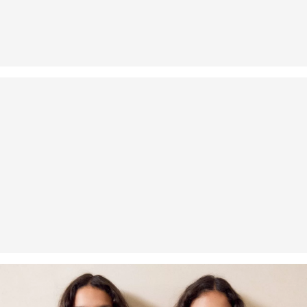
zurücksenden. Wir übernehmen die Rücksendekosten.
Wenn du unsere s.Oliver Card besitzt, kannst du Artikel sogar
innerhalb von 30 Tagen kostenlos zurückgeben.