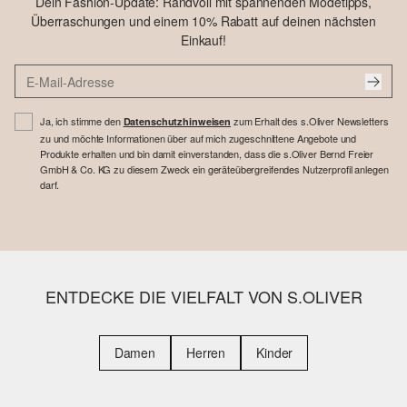
Dein Fashion-Update: Randvoll mit spannenden Modetipps,
Überraschungen und einem 10% Rabatt auf deinen nächsten
Einkauf!
Ja, ich stimme den
zum Erhalt des s.Oliver Newsletters
Datenschutzhinweisen
zu und möchte Informationen über auf mich zugeschnittene Angebote und
Produkte erhalten und bin damit einverstanden, dass die s.Oliver Bernd Freier
GmbH & Co. KG zu diesem Zweck ein geräteübergreifendes Nutzerprofil anlegen
darf.
ENTDECKE DIE VIELFALT VON S.OLIVER
Damen
Herren
Kinder