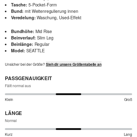
Tasche:
5-Pocket-Form
Bund:
mit Weitenregulierung innen
Veredelung:
Waschung, Used-Effekt
Bundhöhe:
Mid Rise
Beinverlauf:
Slim Leg
Beinlänge:
Regular
Model:
SEATTLE
Unsicher bei der Größe?
Sieh dir unsere Größentabelle an
PASSGENAUIGKEIT
Fällt normal aus
Klein
Groß
LÄNGE
Normal
Kurz
Lang