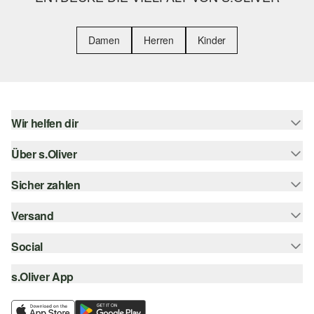
Damen
Herren
Kinder
Wir helfen dir
Über s.Oliver
Hilfe & FAQ
Größenberatung
Sicher zahlen
Newsletter
Rückgabe
s.Oliver Card
Versand
Rechnung
Top-Kategorien
Digitale Geschenkkarte
Kreditkarte
Social
Sendungsverfolgung
s.Oliver Group
PayPal
Post AT
s.Oliver App
instagram
Career
Klarna
facebook
Wunschliste
SSL-Verschlüsselung