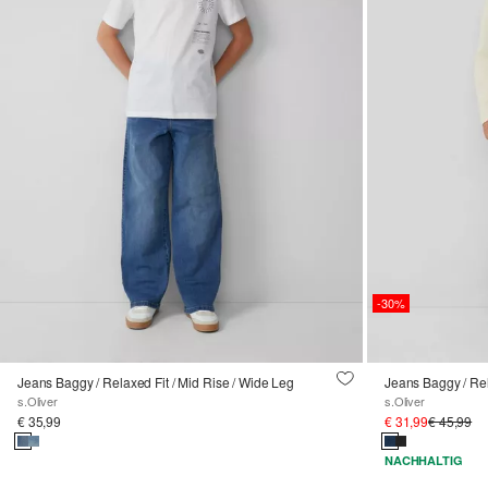
-30%
Jeans Baggy / Relaxed Fit / Mid Rise / Wide Leg
s.Oliver
s.Oliver
€ 35,99
€ 31,99
€ 45,99
NACHHALTIG