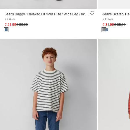
Jeans Baggy / Relaxed Fit / Mid Rise / Wide Leg / mit Stickerei und Print
Jeans Skater / Reg
s.Oliver
s.Oliver
€ 21,99
€ 39,99
€ 31,99
€ 35,99