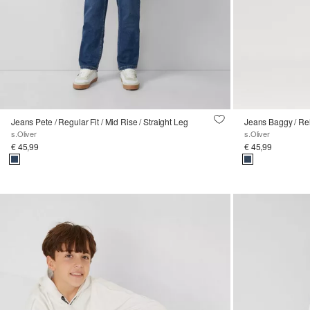
Jeans Pete / Regular Fit / Mid Rise / Straight Leg
Jeans Baggy / Rel
s.Oliver
s.Oliver
€ 45,99
€ 45,99