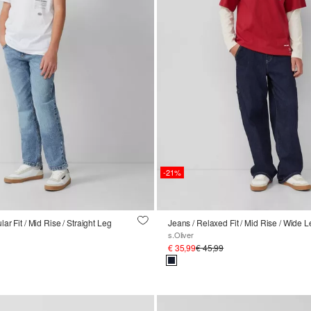
-21%
ar Fit / Mid Rise / Straight Leg
s.Oliver
€ 35,99
€ 45,99