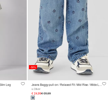
-30%
 Slim Leg
Jeans Baggy pull-on / Relaxed Fit / Mid Rise / Wide Leg / Fußball-Stickerei
s.Oliver
€ 24,99
€ 35,99