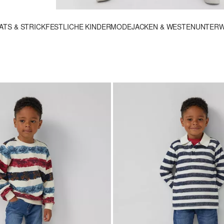
ATS & STRICK
FESTLICHE KINDERMODE
JACKEN & WESTEN
UNTERW