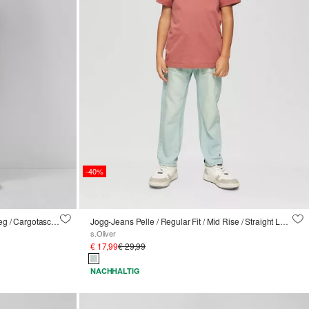
-40%
Jeans / Relaxed Fit / Mid Rise / Wide Leg / Cargotasche
Jogg-Jeans Pelle / Regular Fit / Mid Rise / Straight Leg / Used-Effekt
s.Oliver
€ 17,99
€ 29,99
NACHHALTIG