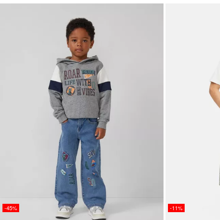
-45%
-11%