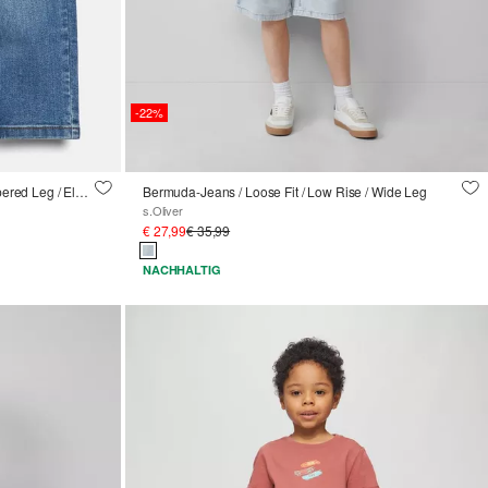
-22%
Jeans Toni / Relaxed Fit / Mid Rise /Tapered Leg / Elastikbund
Bermuda-Jeans / Loose Fit / Low Rise / Wide Leg
s.Oliver
€ 27,99
€ 35,99
NACHHALTIG