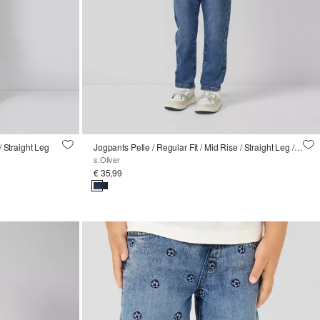
/ Straight Leg
Jogpants Pelle / Regular Fit / Mid Rise / Straight Leg / Soft and warm inside
s.Oliver
€ 35,99