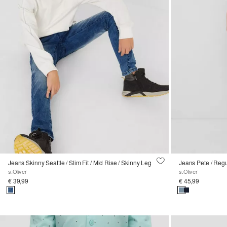
Jeans Skinny Seattle / Slim Fit / Mid Rise / Skinny Leg
Jeans Pete / Regul
s.Oliver
s.Oliver
€ 39,99
€ 45,99