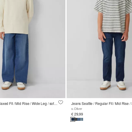
Jeans Baggy / Relaxed Fit / Mid Rise / Wide Leg / soft & warm
Jeans Seattle / Regular Fit / Mid Rise /
s.Oliver
€ 29,99