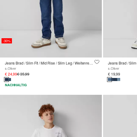
-30%
Jeans Brad / Slim Fit / Mid Rise / Slim Leg / Weitenregulierung innen / soft & warm inside
Jeans Brad / Slim 
s.Oliver
s.Oliver
€ 24,99
€ 35,99
€ 19,99
NACHHALTIG