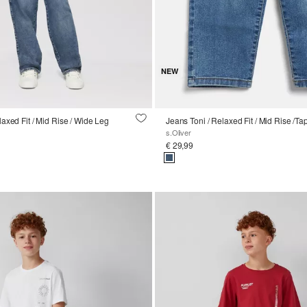
NEW
axed Fit / Mid Rise / Wide Leg
s.Oliver
€ 29,99