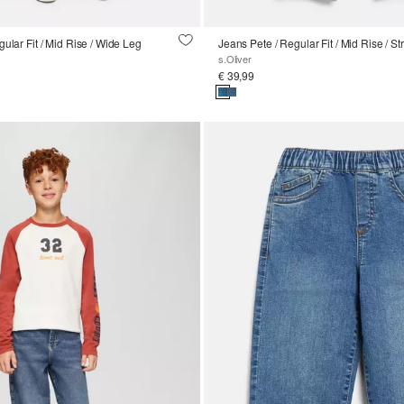
ular Fit / Mid Rise / Wide Leg
Jeans Pete / Regular Fit / Mid Rise / St
s.Oliver
€ 39,99