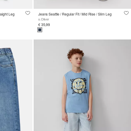
raight Leg
Jeans Seattle / Regular Fit / Mid Rise / Slim Leg
s.Oliver
€ 35,99