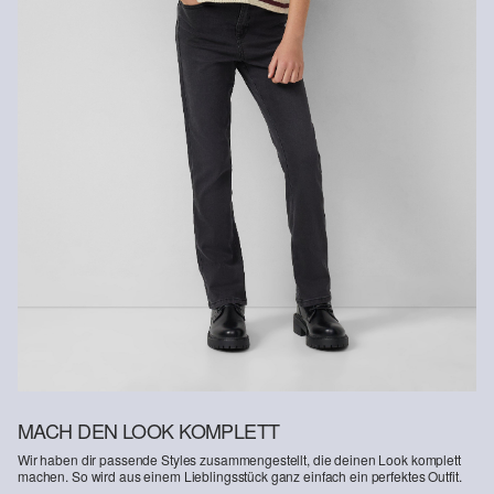
Bio-Faser
Durch die Verwendung von Bio-Fasern unterstützen wir die
Gewinnung von Naturfasern aus kontrolliert biologischem Anbau.
Bio-Baumwolle: Dieses Produkt enthält Bio-Baumwolle. In der
ökologischen Landwirtschaft werden keine chemischen
Düngemittel und Pestizide verwendet. Damit unterstützen wir die
Bodengesundheit und helfen, den Wasserverbrauch zu reduzieren.
MACH DEN LOOK KOMPLETT
Wir haben dir passende Styles zusammengestellt, die deinen Look komplett
machen. So wird aus einem Lieblingsstück ganz einfach ein perfektes Outfit.