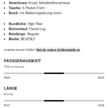
Verschluss:
Knopf, Metallreißverschluss
Tasche:
5-Pocket-Form
Bund:
mit Weitenregulierung innen
Bundhöhe:
High Rise
Beinverlauf:
Flared Leg
Beinlänge:
Regular
Model:
BEVERLY
Unsicher bei der Größe?
Sieh dir unsere Größentabelle an
PASSGENAUIGKEIT
Fällt normal aus
Klein
Groß
LÄNGE
Normal
Kurz
Lang