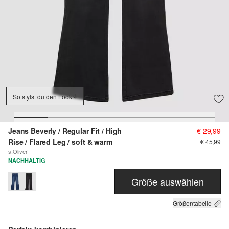
So stylst du den Look
Jeans Beverly / Regular Fit / High
€ 29,99
Rise / Flared Leg / soft & warm
€ 45,99
s.Oliver
NACHHALTIG
Größe auswählen
Größentabelle