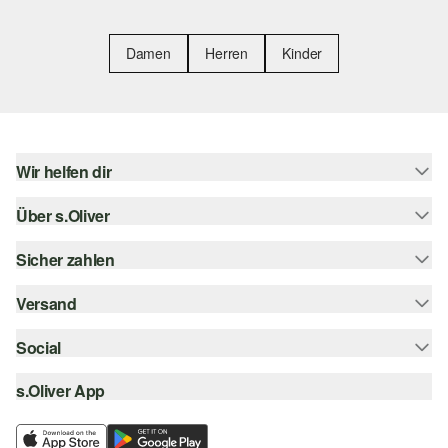
Damen
Herren
Kinder
Wir helfen dir
Über s.Oliver
Hilfe & FAQ
Größenberatung
Sicher zahlen
Newsletter
Rückgabe
s.Oliver Card
Versand
Rechnung
Top-Kategorien
Digitale Geschenkkarte
Kreditkarte
Social
Sendungsverfolgung
s.Oliver Group
PayPal
Post AT
s.Oliver App
instagram
Career
Klarna
facebook
Wunschliste
SSL-Verschlüsselung