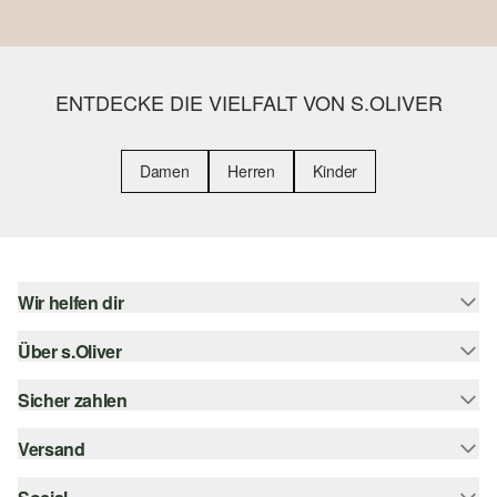
ENTDECKE DIE VIELFALT VON S.OLIVER
Damen
Herren
Kinder
Wir helfen dir
Über s.Oliver
Hilfe & FAQ
Größenberatung
Sicher zahlen
Newsletter
Rückgabe
s.Oliver Card
Versand
Rechnung
Top-Kategorien
Digitale Geschenkkarte
Kreditkarte
Sendungsverfolgung