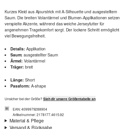
Kurzes Kleid aus Ajourstrick mit A-Silhouette und ausgestelltem
Saum. Die breiten Volantärmel und Blumen-Applikationen setzen
verspielte Akzente, während das weiche Jerseyfutter für
angenehmen Tragekomfort sorgt. Der lockere Schnitt ermöglicht
viel Bewegungsfreiheit.
Details:
Applikation
Saum:
ausgestellter Saum
Ärmel:
Volantärmel
Träger:
breit
Länge:
Short
Passform:
A-shape
Unsicher bei der Größe?
Sieh dir unsere Größentabelle an
EAN: 4099979288904
Artikelnummer: 2178177.4615.92
Material & Pflege
Versand & Rückgabe