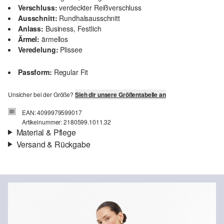
Verschluss:
verdeckter Reißverschluss
Ausschnitt:
Rundhalsausschnitt
Anlass:
Business, Festlich
Ärmel:
ärmellos
Veredelung:
Plissee
Passform:
Regular Fit
Unsicher bei der Größe?
Sieh dir unsere Größentabelle an
EAN: 4099979599017
Artikelnummer: 2180599.1011.32
Material & Pflege
Versand & Rückgabe
Futter:
Viskose
Versandinfortmationen
Material:
Polyester
Deine Bestellung wird innerhalb von 3–5 Werktagen per Post AT
versendet. Für eine Standardlieferung betragen die Versandkosten
3,95 €