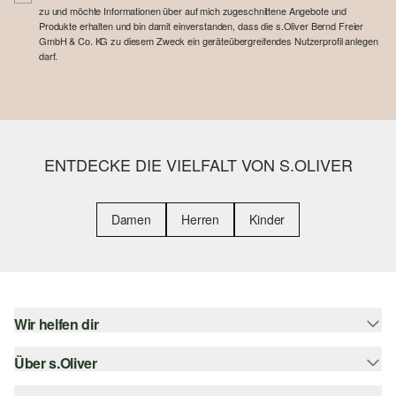
zu und möchte Informationen über auf mich zugeschnittene Angebote und
Produkte erhalten und bin damit einverstanden, dass die s.Oliver Bernd Freier
GmbH & Co. KG zu diesem Zweck ein geräteübergreifendes Nutzerprofil anlegen
darf.
ENTDECKE DIE VIELFALT VON S.OLIVER
Damen
Herren
Kinder
Wir helfen dir
Über s.Oliver
Hilfe & FAQ
Größenberatung