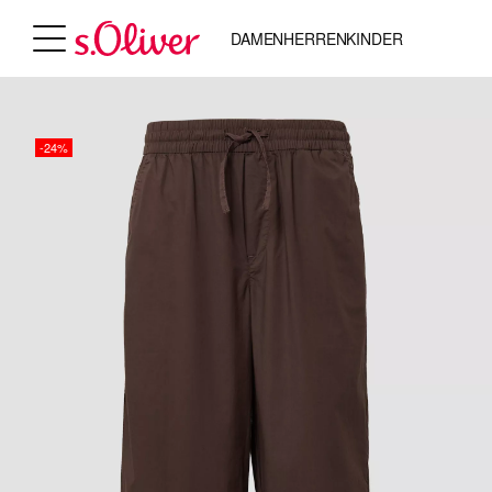
DAMEN
HERREN
KINDER
-24%