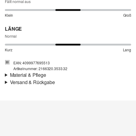
Fällt normal aus
Klein
Groß
LÄNGE
Normal
Kurz
Lang
EAN: 4099977695513
Artikelnummer: 2166320.3533.32
Material & Pflege
Versand & Rückgabe
Stoff:
Jersey, Flammgarn
Versandinfortmationen
Eigenschaft:
weich, leicht
Material:
Polyester-Mix
Deine Bestellung wird innerhalb von 3–5 Werktagen per Post AT
versendet. Für eine Standardlieferung betragen die Versandkosten
3,95 €
Rückgabe