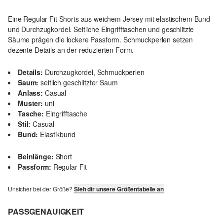
Eine Regular Fit Shorts aus weichem Jersey mit elastischem Bund
und Durchzugkordel. Seitliche Eingrifftaschen und geschlitzte
Säume prägen die lockere Passform. Schmuckperlen setzen
dezente Details an der reduzierten Form.
Details:
Durchzugkordel, Schmuckperlen
Saum:
seitlich geschlitzter Saum
Anlass:
Casual
Muster:
uni
Tasche:
Eingrifftasche
Stil:
Casual
Bund:
Elastikbund
Beinlänge:
Short
Passform:
Regular Fit
Unsicher bei der Größe?
Sieh dir unsere Größentabelle an
PASSGENAUIGKEIT