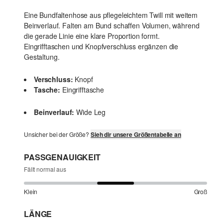
Eine Bundfaltenhose aus pflegeleichtem Twill mit weitem
Beinverlauf. Falten am Bund schaffen Volumen, während
die gerade Linie eine klare Proportion formt.
Eingrifftaschen und Knopfverschluss ergänzen die
Gestaltung.
Verschluss:
Knopf
Tasche:
Eingrifftasche
Beinverlauf:
Wide Leg
Unsicher bei der Größe?
Sieh dir unsere Größentabelle an
PASSGENAUIGKEIT
Fällt normal aus
Klein
Groß
LÄNGE