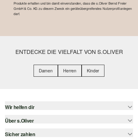
Produkte erhalten und bin damit einverstanden, dass die s.Oliver Bernd Freier
GmbH & Co. KG zu diesem Zweck ein geräteübergreifendes Nutzerprofil anlegen
darf.
ENTDECKE DIE VIELFALT VON S.OLIVER
Damen
Herren
Kinder
Wir helfen dir
Über s.Oliver
Hilfe & FAQ
Größenberatung
Sicher zahlen
Newsletter