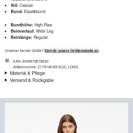
Stil:
Casual
Bund:
Elastikbund
Bundhöhe:
High Rise
Beinverlauf:
Wide Leg
Beinlänge:
Regular
Unsicher bei der Größe?
Sieh dir unsere Größentabelle an
EAN: 4099979578630
Artikelnummer: 2179148.8918.32_LONG
Material & Pflege
Versand & Rückgabe
Eigenschaft:
fließend
Versandinfortmationen
Material:
Leinenmix
Deine Bestellung wird innerhalb von 3–5 Werktagen per Post AT
versendet. Für eine Standardlieferung betragen die Versandkosten
3,95 €
Rückgabe