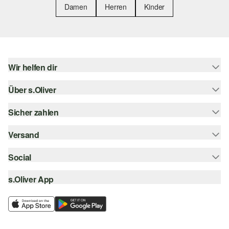
Damen
Herren
Kinder
Wir helfen dir
Über s.Oliver
Hilfe & FAQ
Größenberatung
Sicher zahlen
Newsletter
Rückgabe
s.Oliver Card
Versand
Rechnung
Top-Kategorien
Digitale Geschenkkarte
Kreditkarte
Social
Sendungsverfolgung
s.Oliver Group
PayPal
Post AT
s.Oliver App
instagram
Career
Klarna
facebook
Wunschliste
SSL-Verschlüsselung
pinterest
Nachhaltigkeit