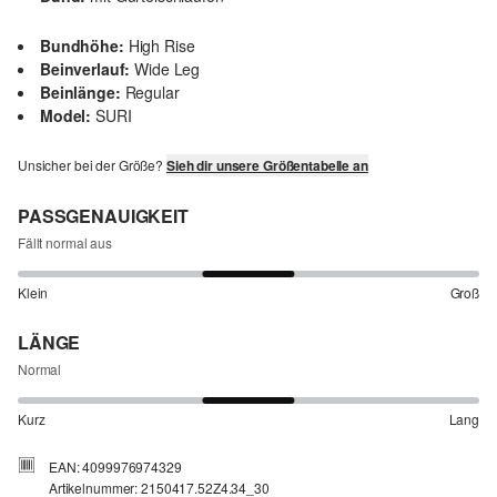
Bundhöhe:
High Rise
Beinverlauf:
Wide Leg
Beinlänge:
Regular
Model:
SURI
Unsicher bei der Größe?
Sieh dir unsere Größentabelle an
PASSGENAUIGKEIT
Fällt normal aus
Klein
Groß
LÄNGE
Normal
Kurz
Lang
EAN: 4099976974329
Artikelnummer: 2150417.52Z4.34_30