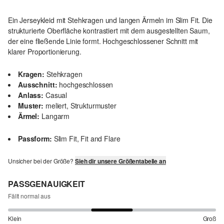
Ein Jerseykleid mit Stehkragen und langen Ärmeln im Slim Fit. Die
strukturierte Oberfläche kontrastiert mit dem ausgestellten Saum,
der eine fließende Linie formt. Hochgeschlossener Schnitt mit
klarer Proportionierung.
Kragen:
Stehkragen
Ausschnitt:
hochgeschlossen
Anlass:
Casual
Muster:
meliert, Strukturmuster
Ärmel:
Langarm
Passform:
Slim Fit, Fit and Flare
Unsicher bei der Größe?
Sieh dir unsere Größentabelle an
PASSGENAUIGKEIT
Fällt normal aus
Klein
Groß