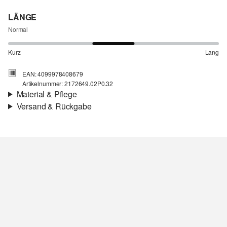
LÄNGE
Normal
Kurz
Lang
EAN: 4099978408679
Artikelnummer: 2172649.02P0.32
Material & Pflege
Versand & Rückgabe
Stoff:
Jersey
Versandinfortmationen
Eigenschaft:
strukturiert
Futter:
ungefüttert
Deine Bestellung wird innerhalb von 3–5 Werktagen per Post AT
Material:
Baumwollmix
versendet. Für eine Standardlieferung betragen die Versandkosten
3,95 €
Rückgabe
Du kannst deine Artikel innerhalb von 14 Tagen kostenlos an uns
Chlorbleiche nicht möglich