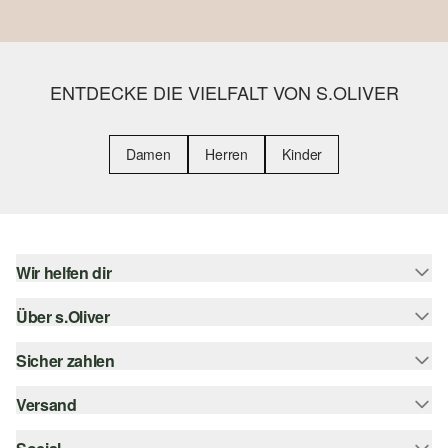
ENTDECKE DIE VIELFALT VON S.OLIVER
Damen
Herren
Kinder
Wir helfen dir
Über s.Oliver
Hilfe & FAQ
Größenberatung
Sicher zahlen
Newsletter
Rückgabe
s.Oliver Card
Versand
Rechnung
Top-Kategorien
Digitale Geschenkkarte
Kreditkarte
Sendungsverfolgung