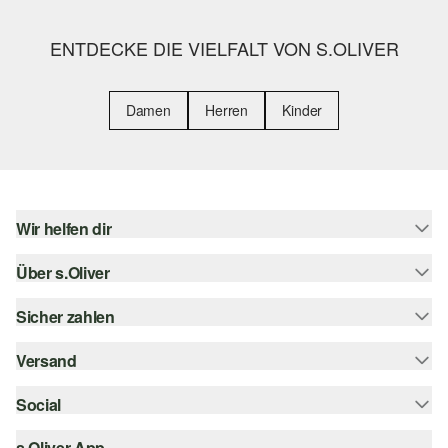
ENTDECKE DIE VIELFALT VON S.OLIVER
Damen
Herren
Kinder
Wir helfen dir
Über s.Oliver
Hilfe & FAQ
Größenberatung
Sicher zahlen
Newsletter
Rückgabe
s.Oliver Card
Versand
Rechnung
Top-Kategorien
Digitale Geschenkkarte
Kreditkarte
Social
Sendungsverfolgung
s.Oliver Group
PayPal
Post AT
s.Oliver App
instagram