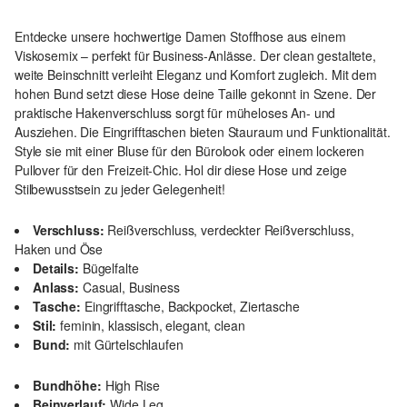
Entdecke unsere hochwertige Damen Stoffhose aus einem
Viskosemix – perfekt für Business-Anlässe. Der clean gestaltete,
weite Beinschnitt verleiht Eleganz und Komfort zugleich. Mit dem
hohen Bund setzt diese Hose deine Taille gekonnt in Szene. Der
praktische Hakenverschluss sorgt für müheloses An- und
Ausziehen. Die Eingrifftaschen bieten Stauraum und Funktionalität.
Style sie mit einer Bluse für den Bürolook oder einem lockeren
Pullover für den Freizeit-Chic. Hol dir diese Hose und zeige
Stilbewusstsein zu jeder Gelegenheit!
Verschluss:
Reißverschluss, verdeckter Reißverschluss,
Haken und Öse
Details:
Bügelfalte
Anlass:
Casual, Business
Tasche:
Eingrifftasche, Backpocket, Ziertasche
Stil:
feminin, klassisch, elegant, clean
Bund:
mit Gürtelschlaufen
Bundhöhe:
High Rise
Beinverlauf:
Wide Leg