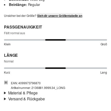
Beinlänge:
Regular
Unsicher bei der Größe?
Sieh dir unsere Größentabelle an
PASSGENAUIGKEIT
Fällt normal aus
Klein
Groß
LÄNGE
Normal
Kurz
Lang
EAN: 4099973796870
Artikelnummer: 2136881.9999.34_LONG
Material & Pflege
Versand & Rückgabe
Stoff:
Webware
Versandinfortmationen
Eigenschaft:
leicht, elastisch, hochwertig