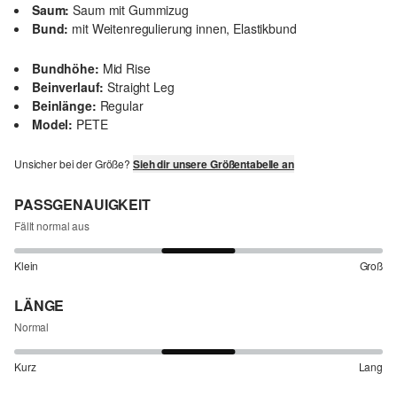
Saum:
Saum mit Gummizug
Bund:
mit Weitenregulierung innen, Elastikbund
Bundhöhe:
Mid Rise
Beinverlauf:
Straight Leg
Beinlänge:
Regular
Model:
PETE
Unsicher bei der Größe?
Sieh dir unsere Größentabelle an
PASSGENAUIGKEIT
Fällt normal aus
Klein
Groß
LÄNGE
Normal
Kurz
Lang