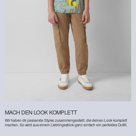
Naturfasern aus erneuerbaren Quellen. Ihre Rohstoffe sind
ressourcenschonend angebaut.
Supporting Better Cotton: Wenn Du dich für unsere
Baumwollprodukte entscheidest, unterstützt Du unsere Investition
in die Mission von Better Cotton, Gemeinschaften zu helfen
fortzubestehen und zu gedeihen; und gleichzeitig die Umwelt zu
schützen und wiederherzustellen. Better Cotton unterstützt
landwirtschaftliche Gemeinschaften in sozialer, ökologischer und
wirtschaftlicher Hinsicht, indem Landwirt: innen in nachhaltigeren
Anbaumethoden geschult werden. Dieses Produkt wird über ein
System der Massenbilanz erzeugt und enthält daher
möglicherweise kein Better Cotton. Mehr Informationen dazu
findest du unter https://www.soliver.at/responsible-fashion/soziale-
verantwortung/
MACH DEN LOOK KOMPLETT
Wir haben dir passende Styles zusammengestellt, die deinen Look komplett
machen. So wird aus einem Lieblingsstück ganz einfach ein perfektes Outfit.