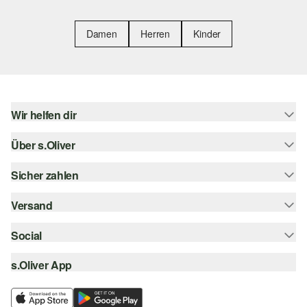
Damen
Herren
Kinder
Wir helfen dir
Über s.Oliver
Hilfe & FAQ
Größenberatung
Sicher zahlen
Newsletter
Rückgabe
s.Oliver Card
Versand
Rechnung
Top-Kategorien
Digitale Geschenkkarte
Kreditkarte
Social
Sendungsverfolgung
s.Oliver Group
PayPal
Post AT
s.Oliver App
instagram
Career
Klarna
facebook
Wunschliste
SSL-Verschlüsselung