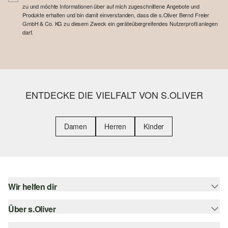
zu und möchte Informationen über auf mich zugeschnittene Angebote und
Produkte erhalten und bin damit einverstanden, dass die s.Oliver Bernd Freier
GmbH & Co. KG zu diesem Zweck ein geräteübergreifendes Nutzerprofil anlegen
darf.
ENTDECKE DIE VIELFALT VON S.OLIVER
Damen
Herren
Kinder
Wir helfen dir
Über s.Oliver
Hilfe & FAQ
Größenberatung