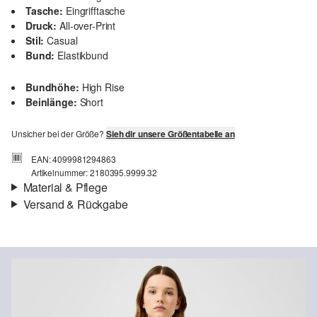
Tasche:
Eingrifftasche
Druck:
All-over-Print
Stil:
Casual
Bund:
Elastikbund
Bundhöhe:
High Rise
Beinlänge:
Short
Unsicher bei der Größe?
Sieh dir unsere Größentabelle an
EAN: 4099981294863
Artikelnummer: 2180395.9999.32
Material & Pflege
Versand & Rückgabe
Stoff:
Webware
Versandinfortmationen
Eigenschaft:
leicht
Material:
Viskosemix
Deine Bestellung wird innerhalb von 3–5 Werktagen per Post AT
versendet. Für eine Standardlieferung betragen die Versandkosten
3,95 €