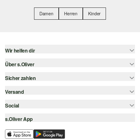
Damen
Herren
Kinder
Wir helfen dir
Über s.Oliver
Hilfe & FAQ
Größenberatung
Sicher zahlen
Newsletter
Rückgabe
s.Oliver Card
Versand
Rechnung
Top-Kategorien
Digitale Geschenkkarte
Kreditkarte
Social
Sendungsverfolgung
s.Oliver Group
PayPal
Post AT
s.Oliver App
instagram
Career
Klarna
facebook
Wunschliste
SSL-Verschlüsselung