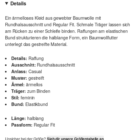
Details
Ein ärmelloses Kleid aus gewebter Baumwolle mit
Rundhalsausschnitt und Regular Fit. Schmale Träger lassen sich
am Rücken zu einer Schleife binden. Raffungen am elastischen
Bund strukturieren die halblange Form, ein Baumwollfutter
unterlegt das gestreifte Material.
Details:
Raffung
Ausschnitt:
Rundhalsausschnitt
Anlass:
Casual
Muster:
gestreift
Ärmel:
ärmellos
Träger:
zum Binden
Stil:
feminin
Bund:
Elastikbund
Länge:
halblang
Passform:
Regular Fit
Unsicher bei der Größe?
Sieh dir unsere Größentabelle an