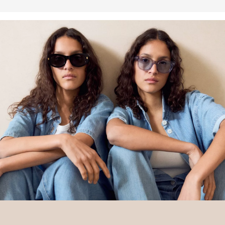
in die Mission von Better Cotton, Gemeinschaften zu helfen
fortzubestehen und zu gedeihen; und gleichzeitig die Umwelt zu
schützen und wiederherzustellen. Better Cotton unterstützt
landwirtschaftliche Gemeinschaften in sozialer, ökologischer und
wirtschaftlicher Hinsicht, indem Landwirt: innen in nachhaltigeren
Anbaumethoden geschult werden. Dieses Produkt wird über ein
System der Massenbilanz erzeugt und enthält daher
möglicherweise kein Better Cotton. Mehr Informationen dazu
findest du unter https://www.soliver.at/responsible-fashion/soziale-
verantwortung/