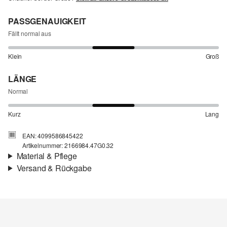
PASSGENAUIGKEIT
Fällt normal aus
Klein
Groß
LÄNGE
Normal
Kurz
Lang
EAN: 4099586845422
Artikelnummer: 2166984.47G0.32
Material & Pflege
Versand & Rückgabe
Stoff:
Webware
Versandinfortmationen
Eigenschaft:
leicht
Futter:
Baumwollfutter
Deine Bestellung wird innerhalb von 3–5 Werktagen per Post AT
Material:
Baumwolle
versendet. Für eine Standardlieferung betragen die Versandkosten