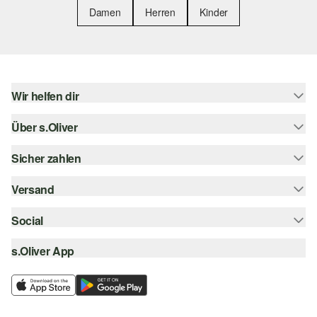
Damen
Herren
Kinder
Wir helfen dir
Über s.Oliver
Hilfe & FAQ
Größenberatung
Sicher zahlen
Newsletter
Rückgabe
s.Oliver Card
Versand
Rechnung
Top-Kategorien
Digitale Geschenkkarte
Kreditkarte
Social
Sendungsverfolgung
s.Oliver Group
PayPal
Post AT
s.Oliver App
instagram
Career
Klarna
facebook
Wunschliste
SSL-Verschlüsselung
pinterest
Nachhaltigkeit