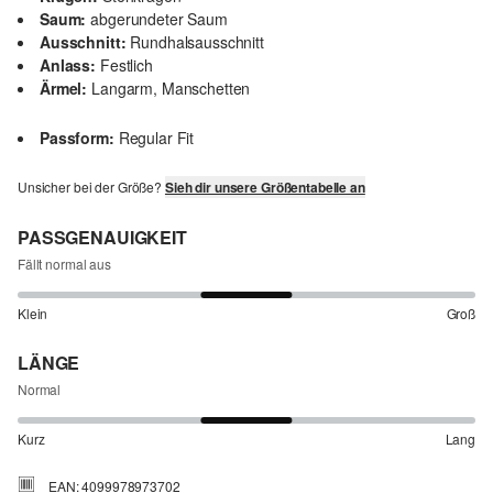
Saum:
abgerundeter Saum
Ausschnitt:
Rundhalsausschnitt
Anlass:
Festlich
Ärmel:
Langarm, Manschetten
Passform:
Regular Fit
Unsicher bei der Größe?
Sieh dir unsere Größentabelle an
PASSGENAUIGKEIT
Fällt normal aus
Klein
Groß
LÄNGE
Normal
Kurz
Lang
EAN: 4099978973702