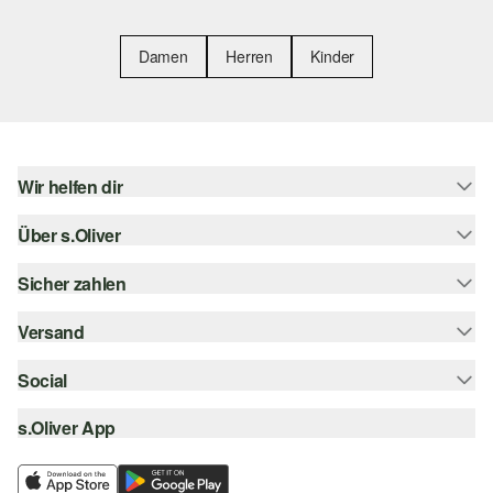
Damen
Herren
Kinder
Wir helfen dir
Über s.Oliver
Hilfe & FAQ
Größenberatung
Sicher zahlen
Newsletter
Rückgabe
s.Oliver Card
Versand
Rechnung
Top-Kategorien
Digitale Geschenkkarte
Kreditkarte
Social
Sendungsverfolgung
s.Oliver Group
PayPal
Post AT
s.Oliver App
instagram
Career
Klarna
facebook
Wunschliste
SSL-Verschlüsselung