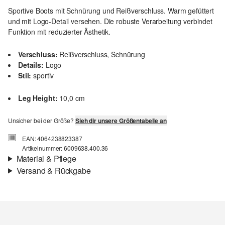
Sportive Boots mit Schnürung und Reißverschluss. Warm gefüttert
und mit Logo-Detail versehen. Die robuste Verarbeitung verbindet
Funktion mit reduzierter Ästhetik.
Verschluss:
Reißverschluss, Schnürung
Details:
Logo
Stil:
sportiv
Leg Height:
10,0 cm
Unsicher bei der Größe?
Sieh dir unsere Größentabelle an
EAN: 4064238823387
Artikelnummer: 6009638.400.36
Material & Pflege
Versand & Rückgabe
Futter:
warm gefüttert
Versandinfortmationen
Sohle:
profiliert
Deine Bestellung wird innerhalb von 3–5 Werktagen per Post AT
versendet. Für eine Standardlieferung betragen die Versandkosten