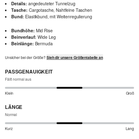
Details:
angedeuteter Tunnelzug
Tasche:
Cargotasche, Nahtfeine Taschen
Bund:
Elastikbund, mit Weitenregulierung
Bundhöhe:
Mid Rise
Beinverlauf:
Wide Leg
Beinlänge:
Bermuda
Unsicher bei der Größe?
Sieh dir unsere Größentabelle an
PASSGENAUIGKEIT
Fällt normal aus
Klein
Groß
LÄNGE
Normal
Kurz
Lang