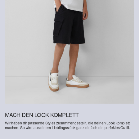
Nachhaltig zertifizierte Faser
Im Bereich nachhaltig zertifizierter Fasern engagieren wir uns für
Naturfasern aus erneuerbaren Quellen. Ihre Rohstoffe sind
ressourcenschonend angebaut.
Supporting Better Cotton: Wenn Du dich für unsere
Baumwollprodukte entscheidest, unterstützt Du unsere Investition
in die Mission von Better Cotton, Gemeinschaften zu helfen
fortzubestehen und zu gedeihen; und gleichzeitig die Umwelt zu
schützen und wiederherzustellen. Better Cotton unterstützt
landwirtschaftliche Gemeinschaften in sozialer, ökologischer und
wirtschaftlicher Hinsicht, indem Landwirt: innen in nachhaltigeren
Anbaumethoden geschult werden. Dieses Produkt wird über ein
System der Massenbilanz erzeugt und enthält daher
möglicherweise kein Better Cotton. Mehr Informationen dazu
findest du unter https://www.soliver.at/responsible-fashion/soziale-
verantwortung/
MACH DEN LOOK KOMPLETT
Wir haben dir passende Styles zusammengestellt, die deinen Look komplett
machen. So wird aus einem Lieblingsstück ganz einfach ein perfektes Outfit.