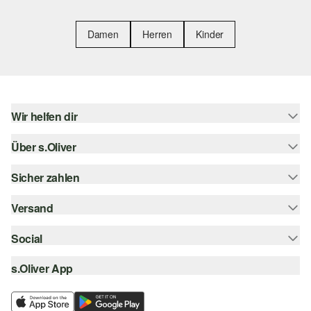
Damen
Herren
Kinder
Wir helfen dir
Über s.Oliver
Hilfe & FAQ
Größenberatung
Sicher zahlen
Newsletter
Rückgabe
s.Oliver Card
Versand
Rechnung
Top-Kategorien
Digitale Geschenkkarte
Kreditkarte
Social
Sendungsverfolgung
s.Oliver Group
PayPal
Post AT
s.Oliver App
instagram
Career
Klarna
facebook
Wunschliste
SSL-Verschlüsselung