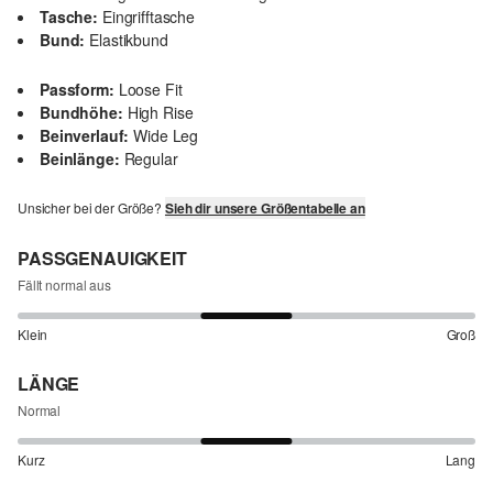
Tasche:
Eingrifftasche
Bund:
Elastikbund
Passform:
Loose Fit
Bundhöhe:
High Rise
Beinverlauf:
Wide Leg
Beinlänge:
Regular
Unsicher bei der Größe?
Sieh dir unsere Größentabelle an
PASSGENAUIGKEIT
Fällt normal aus
Klein
Groß
LÄNGE
Normal
Kurz
Lang