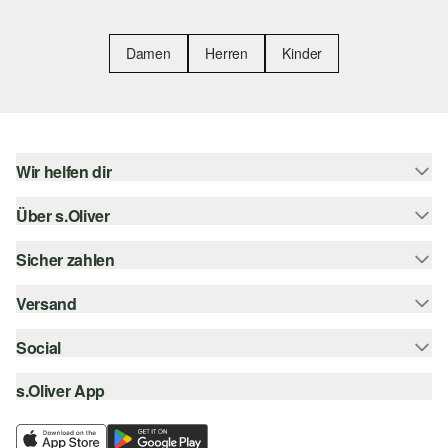
Damen
Herren
Kinder
Wir helfen dir
Über s.Oliver
Hilfe & FAQ
Größenberatung
Sicher zahlen
Newsletter
Rückgabe
s.Oliver Card
Versand
Rechnung
Top-Kategorien
Digitale Geschenkkarte
Kreditkarte
Social
Sendungsverfolgung
s.Oliver Group
PayPal
Post AT
s.Oliver App
instagram
Career
Klarna
facebook
Wunschliste
SSL-Verschlüsselung