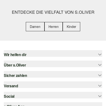
ENTDECKE DIE VIELFALT VON S.OLIVER
Damen
Herren
Kinder
Wir helfen dir
Über s.Oliver
Hilfe & FAQ
Größenberatung
Sicher zahlen
Newsletter
Rückgabe
s.Oliver Card
Versand
Rechnung
Top-Kategorien
Digitale Geschenkkarte
Kreditkarte
Social
Sendungsverfolgung
s.Oliver Group
PayPal
Post AT