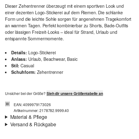
Dieser Zehentrenner überzeugt mit einem sportiven Look und
einer dezenten Logo-Stickerei auf dem Riemen. Die schlanke
Form und die leichte Sohle sorgen für angenehmen Tragekomfort
an warmen Tagen. Perfekt kombinierbar zu Shorts, Bade-Outfits
oder lässigen Freizeit-Looks – ideal für Strand, Urlaub und
entspannte Sommermomente.
Details:
Logo-Stickerei
Anlass:
Urlaub, Beachwear, Basic
Stil:
Casual
Schuhform:
Zehentrenner
Unsicher bei der Größe?
Sieh dir unsere Größentabelle an
EAN: 4099979173026
Artikelnummer: 2178782.9999.40
Material & Pflege
Versand & Rückgabe
Material:
Synthetik
Versandinfortmationen