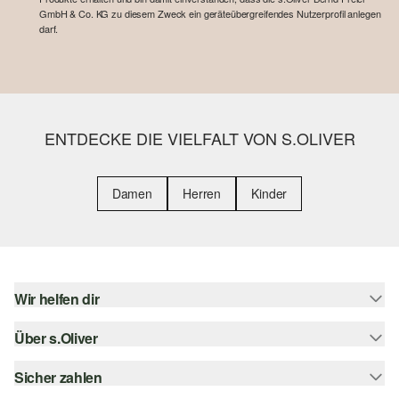
GmbH & Co. KG zu diesem Zweck ein geräteübergreifendes Nutzerprofil anlegen
darf.
ENTDECKE DIE VIELFALT VON S.OLIVER
Damen
Herren
Kinder
Wir helfen dir
Über s.Oliver
Hilfe & FAQ
Größenberatung
Sicher zahlen
Newsletter