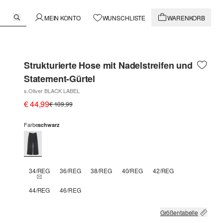
MEIN KONTO
WUNSCHLISTE
WARENKORB
Strukturierte Hose mit Nadelstreifen und
Statement-Gürtel
s.Oliver BLACK LABEL
€ 44,99
€ 109,99
Farbe
schwarz
34/REG
36/REG
38/REG
40/REG
42/REG
THIS SIZE IS CURRENTLY OUT OF STOCK
44/REG
46/REG
Größentabelle