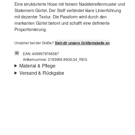
Eine strukturierte Hose mit feinem Nadelstreifenmuster und
Statement-Gürtel. Der Stoff verbindet klare Linienführung
mit dezenter Textur. Die Passform wird durch den
markanten Gürtel betont und schafft eine definierte
Proportionierung.
Unsicher bei der Größe?
Sieh dir unsere Größentabelle an
EAN: 4099979766587
Artikelnummer: 2183956.99G0.34_REG
Material & Pflege
Versand & Rückgabe
Versandinfortmationen
Deine Bestellung wird innerhalb von 3–5 Werktagen per
Post AT versendet. Für eine Standardlieferung betragen
die Versandkosten 3,95 €
Chlorbleiche nicht möglich
Rückgabe
Nicht für den Trockner geeignet