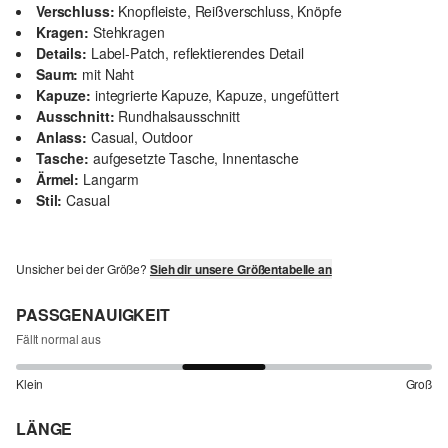
Verschluss:
Knopfleiste, Reißverschluss, Knöpfe
Kragen:
Stehkragen
Details:
Label-Patch, reflektierendes Detail
Saum:
mit Naht
Kapuze:
integrierte Kapuze, Kapuze, ungefüttert
Ausschnitt:
Rundhalsausschnitt
Anlass:
Casual, Outdoor
Tasche:
aufgesetzte Tasche, Innentasche
Ärmel:
Langarm
Stil:
Casual
Unsicher bei der Größe?
Sieh dir unsere Größentabelle an
PASSGENAUIGKEIT
Fällt normal aus
Klein
Groß
LÄNGE