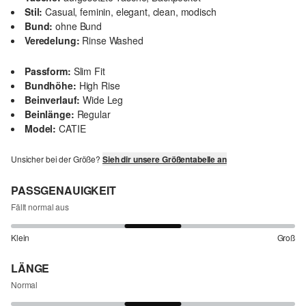
Stil:
Casual, feminin, elegant, clean, modisch
Bund:
ohne Bund
Veredelung:
Rinse Washed
Passform:
Slim Fit
Bundhöhe:
High Rise
Beinverlauf:
Wide Leg
Beinlänge:
Regular
Model:
CATIE
Unsicher bei der Größe?
Sieh dir unsere Größentabelle an
PASSGENAUIGKEIT
Fällt normal aus
Klein
Groß
LÄNGE
Normal