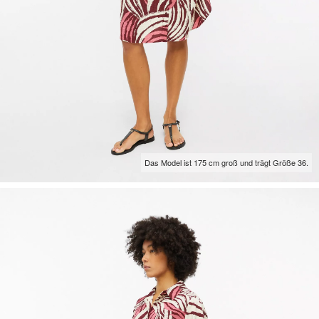
Das Model ist 175 cm groß und trägt Größe 36.