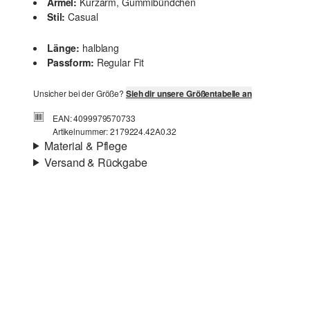
Ärmel:
Kurzarm, Gummibündchen
Stil:
Casual
Länge:
halblang
Passform:
Regular Fit
Unsicher bei der Größe?
Sieh dir unsere Größentabelle an
EAN: 4099979570733
Artikelnummer: 2179224.42A0.32
Material & Pflege
Versand & Rückgabe
Stoff:
Webware
Versandinfortmationen
Eigenschaft:
fließend
Material:
Viskosemix
Deine Bestellung wird innerhalb von 3–5 Werktagen per
Post AT versendet. Für eine Standardlieferung betragen
die Versandkosten 3,95 €
Rückgabe