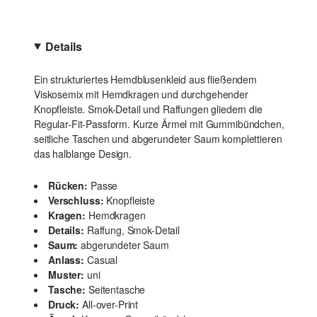
Details
Ein strukturiertes Hemdblusenkleid aus fließendem
Viskosemix mit Hemdkragen und durchgehender
Knopfleiste. Smok-Detail und Raffungen gliedern die
Regular-Fit-Passform. Kurze Ärmel mit Gummibündchen,
seitliche Taschen und abgerundeter Saum komplettieren
das halblange Design.
Rücken:
Passe
Verschluss:
Knopfleiste
Kragen:
Hemdkragen
Details:
Raffung, Smok-Detail
Saum:
abgerundeter Saum
Anlass:
Casual
Muster:
uni
Tasche:
Seitentasche
Druck:
All-over-Print