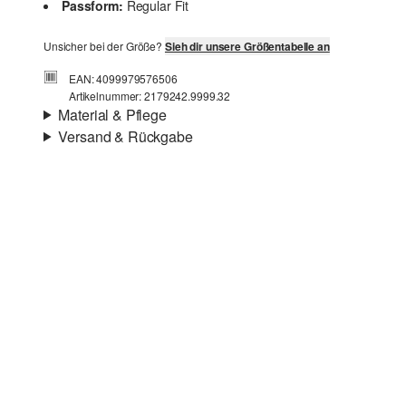
Passform:
Regular Fit
Unsicher bei der Größe?
Sieh dir unsere Größentabelle an
EAN: 4099979576506
Artikelnummer: 2179242.9999.32
Material & Pflege
Versand & Rückgabe
Eigenschaft:
fließend
Versandinfortmationen
Futter:
leicht gefüttert
Material:
Leinenmix
Deine Bestellung wird innerhalb von 3–5 Werktagen per
Post AT versendet. Für eine Standardlieferung betragen
die Versandkosten 3,95 €
Rückgabe
Du kannst deine Artikel innerhalb von 14 Tagen kostenlos
Chlorbleiche nicht möglich
an uns zurücksenden. Wir übernehmen die
Nicht für den Trockner geeignet
Rücksendekosten.
Schonwaschgang 30°
Wenn du unsere s.Oliver Card besitzt, kannst du Artikel
Nicht heiß bügeln