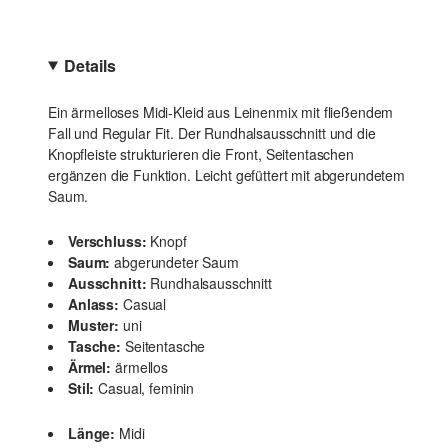
Details
Ein ärmelloses Midi-Kleid aus Leinenmix mit fließendem
Fall und Regular Fit. Der Rundhalsausschnitt und die
Knopfleiste strukturieren die Front, Seitentaschen
ergänzen die Funktion. Leicht gefüttert mit abgerundetem
Saum.
Verschluss:
Knopf
Saum:
abgerundeter Saum
Ausschnitt:
Rundhalsausschnitt
Anlass:
Casual
Muster:
uni
Tasche:
Seitentasche
Ärmel:
ärmellos
Stil:
Casual, feminin
Länge:
Midi