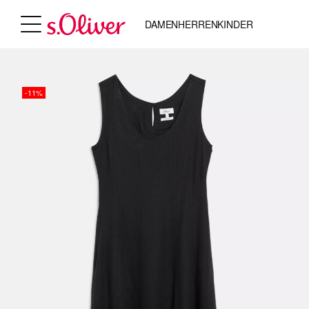
DAMEN
HERREN
KINDER
-11%