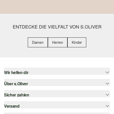
ENTDECKE DIE VIELFALT VON S.OLIVER
Damen
Herren
Kinder
Wir helfen dir
Über s.Oliver
Hilfe & FAQ
Größenberatung
Sicher zahlen
Newsletter
Rückgabe
s.Oliver Card
Versand
Rechnung
Top-Kategorien
Digitale Geschenkkarte