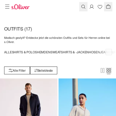
OUTFITS
(17)
Modisch gestylt? Entdecke jetzt die schönsten Outfits und Sets für Herren online bei
s.Oliver.
ALLE
SHIRTS & POLOS
HEMDEN
SWEATSHIRTS & -JACKEN
HOSEN
JEANS
KUR
Alle Filter
Beliebteste