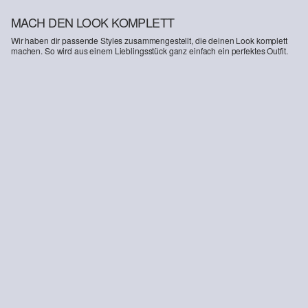
MACH DEN LOOK KOMPLETT
Wir haben dir passende Styles zusammengestellt, die deinen Look komplett
machen. So wird aus einem Lieblingsstück ganz einfach ein perfektes Outfit.
-20%
Detroit: Leinenmixhose im Relaxed Fit
Sneaker in Leder-Optik
€ 69,99
€ 55,99
€ 69,99