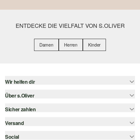
ENTDECKE DIE VIELFALT VON S.OLIVER
Damen
Herren
Kinder
Wir helfen dir
Über s.Oliver
Hilfe & FAQ
Größenberatung
Sicher zahlen
Newsletter
Rückgabe
s.Oliver Card
Versand
Rechnung
Top-Kategorien
Digitale Geschenkkarte
Kreditkarte
Social
Sendungsverfolgung