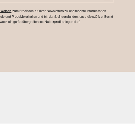
zum Erhalt des s.Oliver Newsletters zu und möchte Informationen
nweisen
te und Produkte erhalten und bin damit einverstanden, dass die s.Oliver Bernd
ck ein geräteübergreifendes Nutzerprofil anlegen darf.