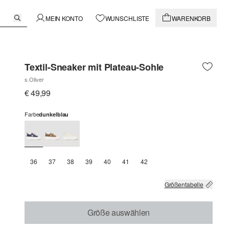
MEIN KONTO
WUNSCHLISTE
WARENKORB
Textil-Sneaker mit Plateau-Sohle
s.Oliver
€ 49,99
Farbe
dunkelblau
36
37
38
39
40
41
42
Größentabelle
Größe auswählen