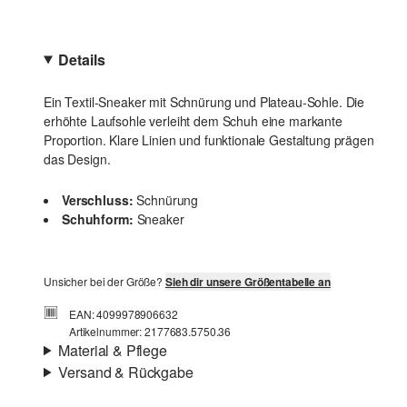
Details
Ein Textil-Sneaker mit Schnürung und Plateau-Sohle. Die
erhöhte Laufsohle verleiht dem Schuh eine markante
Proportion. Klare Linien und funktionale Gestaltung prägen
das Design.
Verschluss:
Schnürung
Schuhform:
Sneaker
Unsicher bei der Größe?
Sieh dir unsere Größentabelle an
EAN: 4099978906632
Artikelnummer: 2177683.5750.36
Material & Pflege
Versand & Rückgabe
Material:
Textil
Versandinfortmationen