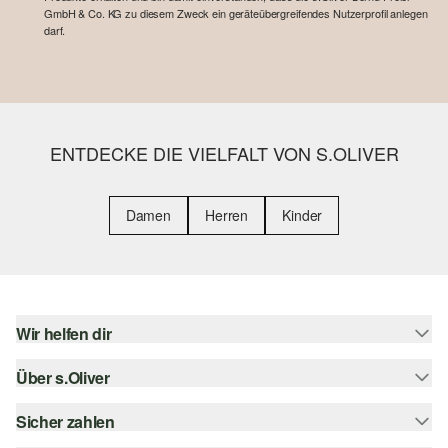
GmbH & Co. KG zu diesem Zweck ein geräteübergreifendes Nutzerprofil anlegen
darf.
ENTDECKE DIE VIELFALT VON S.OLIVER
Damen
Herren
Kinder
Wir helfen dir
Über s.Oliver
Hilfe & FAQ
Größenberatung
Sicher zahlen
Newsletter
Rückgabe