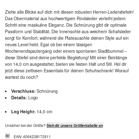
Ziehe alle Blicke auf dich mit diesen robusten Herren-Lederstiefeln!
Das Obermaterial aus hochwertigem Rindsleder verleiht jedem
Schritt eine maskuline Eleganz. Die Schnürung gibt dir optimale
Passform und Stabilität. Die Innensohle aus weichem Schafsleder
sorgt für Komfort, während die Plateausohle deinen Style auf ein
neues Level hebt. Egal ob bei einem lässigen
Wochenendspaziergang oder einem spontanen Stadtbummel –
diese Stiefel sind deine perfekte Begleitung! Mit einer Beinlänge
von 14,0 cm ausgestattet, bieten sie festen Halt und Stil. Hol dir
jetzt diese zeitlosen Essentials für deinen Schuhschrank! Worauf
wartest du noch?
Verschluss:
Schnürung
Details:
Logo
Leg Height:
14,0 cm
Unsicher bei der Größe?
Sieh dir unsere Größentabelle an
EAN: 4064238172911