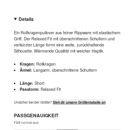
Details
Ein Rollkragenpullover aus feiner Rippware mit elastischem
Griff. Der Relaxed Fit mit überschnittenen Schultern und
verkürzter Länge formt eine weite, zurückhaltende
Silhouette. Wärmende Qualität mit weicher Haptik.
Kragen:
Rollkragen
Ärmel:
Langarm, überschnittene Schultern
Länge:
Short
Passform:
Relaxed Fit
Unsicher bei der Größe?
Sieh dir unsere Größentabelle an
PASSGENAUIGKEIT
Fällt normal aus