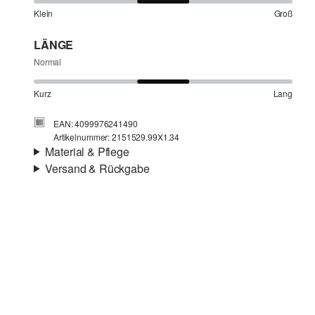
Klein
Groß
LÄNGE
Normal
Kurz
Lang
EAN: 4099976241490
Artikelnummer: 2151529.99X1.34
Material & Pflege
Versand & Rückgabe
Stoff:
Rippware
Versandinfortmationen
Eigenschaft:
weich, wärmend, fein, elastisch
Material:
Baumwolle, Baumwollmix
Deine Bestellung wird innerhalb von 3–5 Werktagen per
Post AT versendet. Für eine Standardlieferung betragen
die Versandkosten 3,95 €
Rückgabe