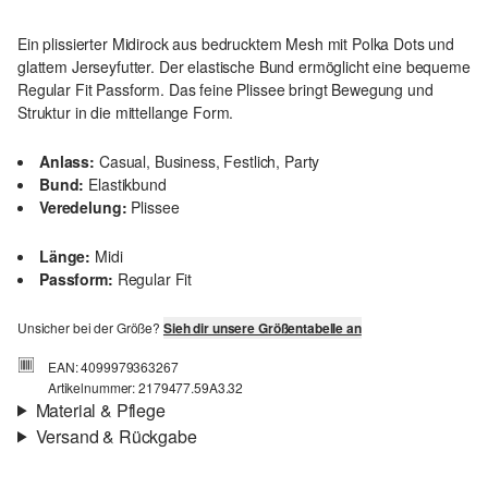
Ein plissierter Midirock aus bedrucktem Mesh mit Polka Dots und
glattem Jerseyfutter. Der elastische Bund ermöglicht eine bequeme
Regular Fit Passform. Das feine Plissee bringt Bewegung und
Struktur in die mittellange Form.
Anlass:
Casual, Business, Festlich, Party
Bund:
Elastikbund
Veredelung:
Plissee
Länge:
Midi
Passform:
Regular Fit
Unsicher bei der Größe?
Sieh dir unsere Größentabelle an
EAN: 4099979363267
Artikelnummer: 2179477.59A3.32
Material & Pflege
Versand & Rückgabe
Stoff:
Mesh
Versandinfortmationen
Futter:
Jerseyfutter