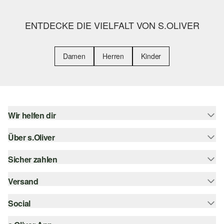
ENTDECKE DIE VIELFALT VON S.OLIVER
Damen
Herren
Kinder
Wir helfen dir
Über s.Oliver
Hilfe & FAQ
Größenberatung
Sicher zahlen
Newsletter
Rückgabe
s.Oliver Card
Versand
Rechnung
Top-Kategorien
Digitale Geschenkkarte
Kreditkarte
Social
Sendungsverfolgung
s.Oliver Group
PayPal
Post AT