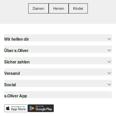
Damen
Herren
Kinder
Wir helfen dir
Über s.Oliver
Hilfe & FAQ
Größenberatung
Sicher zahlen
Newsletter
Rückgabe
s.Oliver Card
Versand
Rechnung
Top-Kategorien
Digitale Geschenkkarte
Kreditkarte
Social
Sendungsverfolgung
s.Oliver Group
PayPal
Post AT
s.Oliver App
instagram
Career
Klarna
facebook
Wunschliste
SSL-Verschlüsselung
pinterest
Nachhaltigkeit