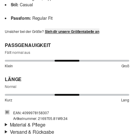
Stil:
Casual
Passform:
Regular Fit
Unsicher bei der Größe?
Sieh dir unsere Größentabelle an
PASSGENAUIGKEIT
Fällt normal aus
Klein
Groß
LÄNGE
Normal
Kurz
Lang
EAN: 4099978158307
Artikelnummer: 2169705.81W9.34
Material & Pflege
Versand & Rückgabe