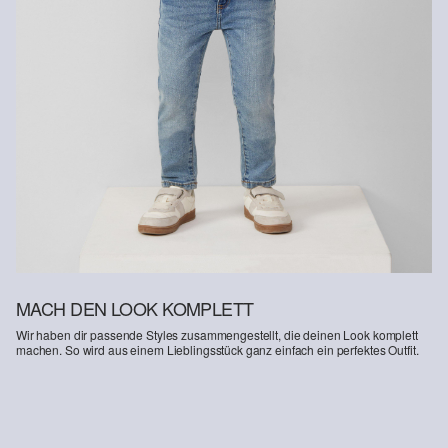
ressourcenschonend angebaut.
Supporting Better Cotton: Wenn Du dich für unsere
Baumwollprodukte entscheidest, unterstützt Du unsere Investition
in die Mission von Better Cotton, Gemeinschaften zu helfen
fortzubestehen und zu gedeihen; und gleichzeitig die Umwelt zu
schützen und wiederherzustellen. Better Cotton unterstützt
landwirtschaftliche Gemeinschaften in sozialer, ökologischer und
wirtschaftlicher Hinsicht, indem Landwirt: innen in nachhaltigeren
Anbaumethoden geschult werden. Dieses Produkt wird über ein
System der Massenbilanz erzeugt und enthält daher
möglicherweise kein Better Cotton. Mehr Informationen dazu
findest du unter https://www.soliver.at/responsible-fashion/soziale-
verantwortung/
MACH DEN LOOK KOMPLETT
Wir haben dir passende Styles zusammengestellt, die deinen Look komplett
machen. So wird aus einem Lieblingsstück ganz einfach ein perfektes Outfit.