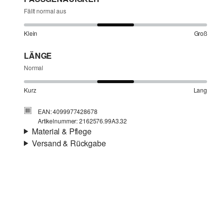
Fällt normal aus
Klein
Groß
LÄNGE
Normal
Kurz
Lang
EAN: 4099977428678
Artikelnummer: 2162576.99A3.32
Material & Pflege
Versand & Rückgabe
Versandinfortmationen
Deine Bestellung wird innerhalb von 3–5 Werktagen per
Post AT versendet. Für eine Standardlieferung betragen
die Versandkosten 3,95 €
Chlorbleiche nicht möglich