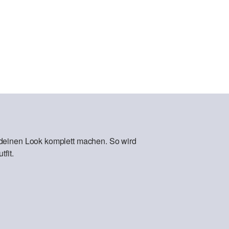
 deinen Look komplett machen. So wird
fit.