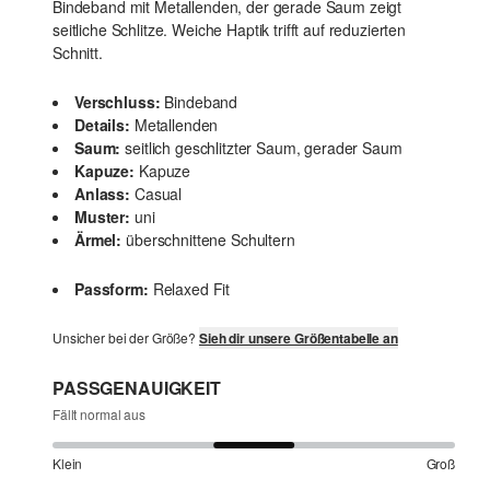
Bindeband mit Metallenden, der gerade Saum zeigt
seitliche Schlitze. Weiche Haptik trifft auf reduzierten
Schnitt.
Verschluss:
Bindeband
Details:
Metallenden
Saum:
seitlich geschlitzter Saum, gerader Saum
Kapuze:
Kapuze
Anlass:
Casual
Muster:
uni
Ärmel:
überschnittene Schultern
Passform:
Relaxed Fit
Unsicher bei der Größe?
Sieh dir unsere Größentabelle an
PASSGENAUIGKEIT
Fällt normal aus
Klein
Groß