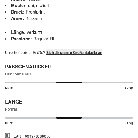
Muster:
uni, meliert
Druck:
Frontprint
Ärmel:
Kurzarm
Länge:
verkürzt
Passform:
Regular Fit
Unsicher bei der Größe?
Sieh dir unsere Größentabelle an
PASSGENAUIGKEIT
Fällt normal aus
Klein
Groß
LÄNGE
Normal
Kurz
Lang
EAN: 4099978388650