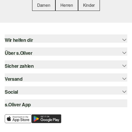
Damen
Herren
Kinder
Wir helfen dir
Über s.Oliver
Hilfe & FAQ
Größenberatung
Sicher zahlen
Newsletter
Rückgabe
s.Oliver Card
Versand
Rechnung
Top-Kategorien
Digitale Geschenkkarte
Kreditkarte
Social
Sendungsverfolgung
s.Oliver Group
PayPal
Post AT
s.Oliver App
instagram
Career
Klarna
facebook
Wunschliste
SSL-Verschlüsselung
pinterest
Nachhaltigkeit