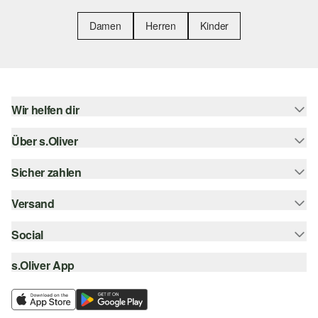
Damen
Herren
Kinder
Wir helfen dir
Über s.Oliver
Hilfe & FAQ
Größenberatung
Sicher zahlen
Newsletter
Rückgabe
s.Oliver Card
Versand
Rechnung
Top-Kategorien
Digitale Geschenkkarte
Kreditkarte
Social
Sendungsverfolgung
s.Oliver Group
PayPal
Post AT
s.Oliver App
instagram
Career
Klarna
facebook
Wunschliste
SSL-Verschlüsselung
pinterest