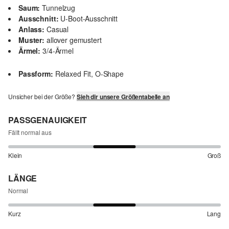
Saum:
Tunnelzug
Ausschnitt:
U-Boot-Ausschnitt
Anlass:
Casual
Muster:
allover gemustert
Ärmel:
3/4-Ärmel
Passform:
Relaxed Fit, O-Shape
Unsicher bei der Größe?
Sieh dir unsere Größentabelle an
PASSGENAUIGKEIT
Fällt normal aus
Klein
Groß
LÄNGE
Normal
Kurz
Lang