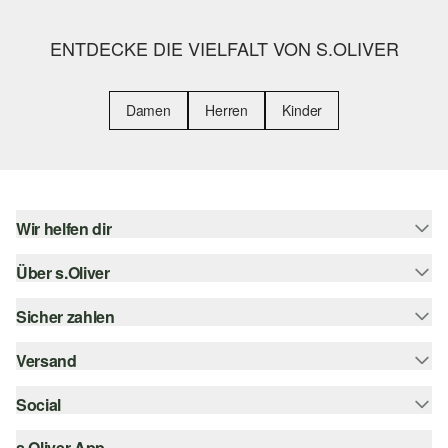
ENTDECKE DIE VIELFALT VON S.OLIVER
Damen
Herren
Kinder
Wir helfen dir
Über s.Oliver
Hilfe & FAQ
Größenberatung
Sicher zahlen
Newsletter
Rückgabe
s.Oliver Card
Versand
Rechnung
Top-Kategorien
Digitale Geschenkkarte
Kreditkarte
Social
Sendungsverfolgung
s.Oliver Group
PayPal
Post AT
s.Oliver App
instagram