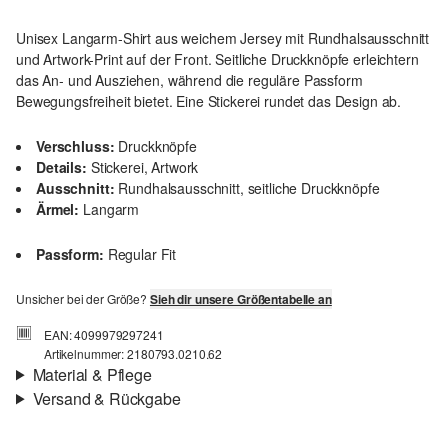
Unisex Langarm-Shirt aus weichem Jersey mit Rundhalsausschnitt
und Artwork-Print auf der Front. Seitliche Druckknöpfe erleichtern
das An- und Ausziehen, während die reguläre Passform
Bewegungsfreiheit bietet. Eine Stickerei rundet das Design ab.
Verschluss:
Druckknöpfe
Details:
Stickerei, Artwork
Ausschnitt:
Rundhalsausschnitt, seitliche Druckknöpfe
Ärmel:
Langarm
Passform:
Regular Fit
Unsicher bei der Größe?
Sieh dir unsere Größentabelle an
EAN: 4099979297241
Artikelnummer: 2180793.0210.62
Material & Pflege
Versand & Rückgabe
Stoff:
Jersey
Versandinfortmationen
Eigenschaft:
weich