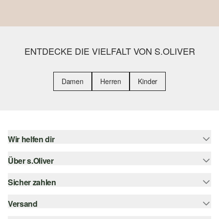
ENTDECKE DIE VIELFALT VON S.OLIVER
Damen
Herren
Kinder
Wir helfen dir
Über s.Oliver
Hilfe & FAQ
Größenberatung
Sicher zahlen
Newsletter
Rückgabe
s.Oliver Card
Versand
Rechnung
Top-Kategorien
Digitale Geschenkkarte