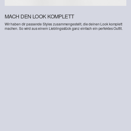
MACH DEN LOOK KOMPLETT
Wir haben dir passende Styles zusammengestellt, die deinen Look komplett
machen. So wird aus einem Lieblingsstück ganz einfach ein perfektes Outfit.
-25%
Jeans / Regular Fit / High Rise / Wide Leg / Elastikbund
€ 29,99
€ 39,99