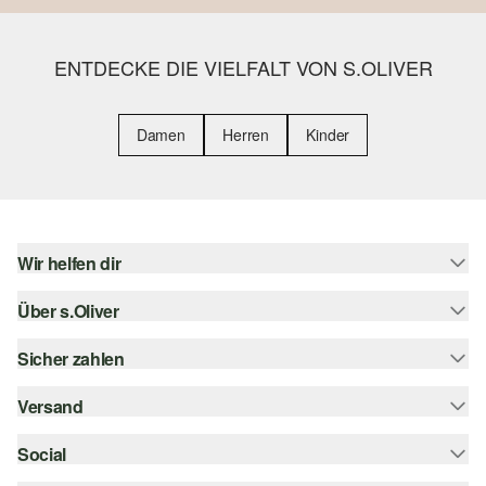
ENTDECKE DIE VIELFALT VON S.OLIVER
Damen
Herren
Kinder
Wir helfen dir
Über s.Oliver
Hilfe & FAQ
Größenberatung
Sicher zahlen
Newsletter
Rückgabe
s.Oliver Card
Versand
Rechnung
Top-Kategorien
Digitale Geschenkkarte
Kreditkarte
Social
Sendungsverfolgung
s.Oliver Group
PayPal