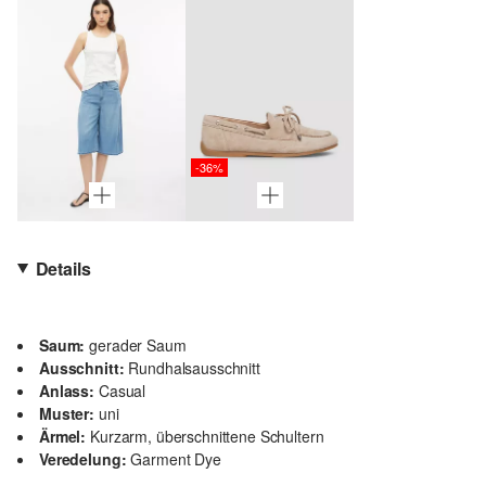
-36%
Details
Saum:
gerader Saum
Ausschnitt:
Rundhalsausschnitt
Anlass:
Casual
Muster:
uni
Ärmel:
Kurzarm, überschnittene Schultern
Veredelung:
Garment Dye