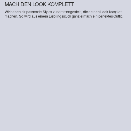
MACH DEN LOOK KOMPLETT
Wir haben dir passende Styles zusammengestellt, die deinen Look komplett
machen. So wird aus einem Lieblingsstück ganz einfach ein perfektes Outfit.
-36%
Bermuda-Jeans Suri / Regular Fit / High Rise / Lyocell
Loafer mit Schnür-Detail
€ 69,99
€ 37,99
€ 59,99