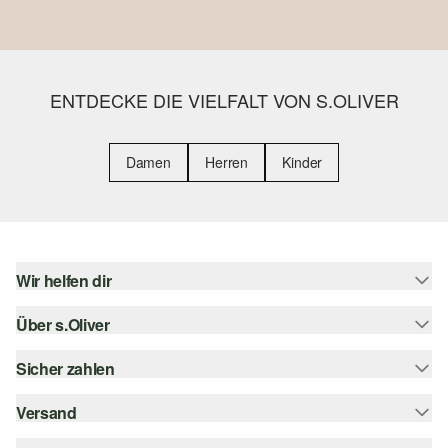
ENTDECKE DIE VIELFALT VON S.OLIVER
Damen
Herren
Kinder
Wir helfen dir
Über s.Oliver
Hilfe & FAQ
Größenberatung
Sicher zahlen
Newsletter
Rückgabe
s.Oliver Card
Versand
Rechnung
Top-Kategorien
Digitale Geschenkkarte
Kreditkarte