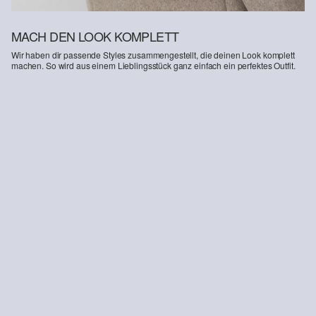
MACH DEN LOOK KOMPLETT
Wir haben dir passende Styles zusammengestellt, die deinen Look komplett
machen. So wird aus einem Lieblingsstück ganz einfach ein perfektes Outfit.
-50%
-20%
Denim-Bluse mit verdeckter Knopfleiste
Cropped Jeans Suri / Mid Rise / Wide Fit / 360° Denim
€ 29,99
€ 59,99
€ 55,99
€ 69,99