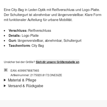
Eine City-Bag in Leder-Optik mit Reißverschluss und Logo-Platte.
Der Schultergurt ist abnehmbar und längenverstellbar. Klare Form
mit funktionaler Aufteilung für urbane Mobilität.
Verschluss:
Reißverschluss
Details:
Logo-Platte
Gurt:
längenverstellbar, abnehmbar, Schultergurt
Taschenform:
City Bag
Unsicher bei der Größe?
Sieh dir unsere Größentabelle an
EAN: 4099979087965
Artikelnummer: 2175020.8172.ONESIZE
Material & Pflege
Versand & Rückgabe
Material:
Leder-Optik
Versandinfortmationen
Deine Bestellung wird innerhalb von 3–5 Werktagen per Post AT