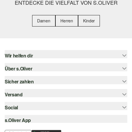
ENTDECKE DIE VIELFALT VON S.OLIVER
Damen
Herren
Kinder
Wir helfen dir
Über s.Oliver
Hilfe & FAQ
Größenberatung
Sicher zahlen
Newsletter
Rückgabe
s.Oliver Card
Versand
Rechnung
Top-Kategorien
Digitale Geschenkkarte
Kreditkarte
Social
Sendungsverfolgung
s.Oliver Group
PayPal
Post AT
s.Oliver App
instagram
Career
Klarna
facebook